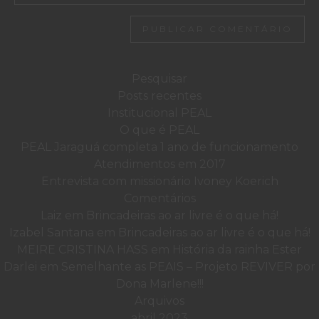
Pesquisar
por:
Posts recentes
Institucional PEAL
O que é PEAL
PEAL Jaraguá completa 1 ano de funcionamento
Atendimentos em 2017
Entrevista com missionário Ivoney Koerich
Comentários
Laiz
em
Brincadeiras ao ar livre é o que há!
Izabel Santana
em
Brincadeiras ao ar livre é o que há!
MEIRE CRISTINA HASS
em
História da rainha Ester
Darlei
em
Semelhante as PEAIS – Projeto REVIVER por
Dona Marlene!!!
Arquivos
abril 2023