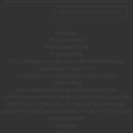
Pesquisar
por:
Posts recentes
Institucional PEAL
O que é PEAL
PEAL Jaraguá completa 1 ano de funcionamento
Atendimentos em 2017
Entrevista com missionário Ivoney Koerich
Comentários
Laiz
em
Brincadeiras ao ar livre é o que há!
Izabel Santana
em
Brincadeiras ao ar livre é o que há!
MEIRE CRISTINA HASS
em
História da rainha Ester
Darlei
em
Semelhante as PEAIS – Projeto REVIVER por
Dona Marlene!!!
Arquivos
abril 2023