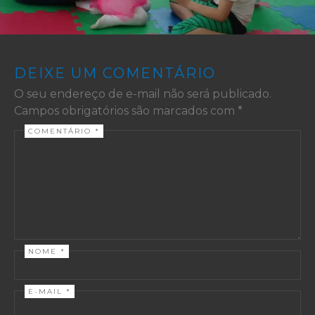
DEIXE UM COMENTÁRIO
O seu endereço de e-mail não será publicado.
Campos obrigatórios são marcados com
*
COMENTÁRIO
*
NOME
*
E-MAIL
*