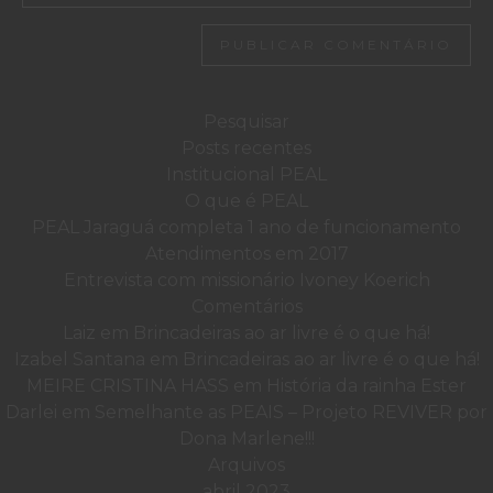
Pesquisar
por:
Posts recentes
Institucional PEAL
O que é PEAL
PEAL Jaraguá completa 1 ano de funcionamento
Atendimentos em 2017
Entrevista com missionário Ivoney Koerich
Comentários
Laiz
em
Brincadeiras ao ar livre é o que há!
Izabel Santana
em
Brincadeiras ao ar livre é o que há!
MEIRE CRISTINA HASS
em
História da rainha Ester
Darlei
em
Semelhante as PEAIS – Projeto REVIVER por
Dona Marlene!!!
Arquivos
abril 2023