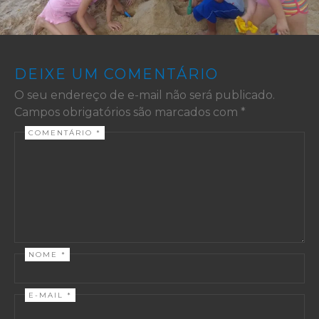
DEIXE UM COMENTÁRIO
O seu endereço de e-mail não será publicado.
Campos obrigatórios são marcados com
*
COMENTÁRIO
*
NOME
*
E-MAIL
*