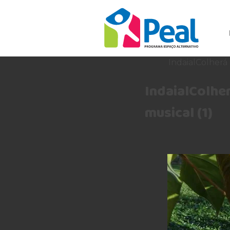
IndaialColherá
IndaialColhe
musical (1)