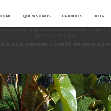
HOME
QUEM SOMOS
UNIDADES
BLOG
 o que semear – parte de uma apresentação musical (1)
|
08/02/2017
Voltar


rá o que semear – parte de uma apr
←
→