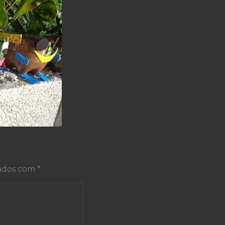
cados com
*