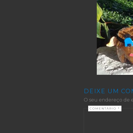
DEIXE UM C
O seu endereço de e
COMENTÁRIO
*