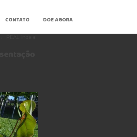
CONTATO
DOE AGORA
←
PEAL Indaial
esentação