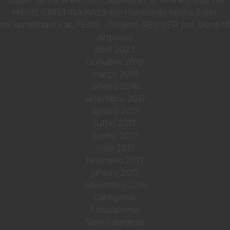
Izabel Santana
em
Brincadeiras ao ar livre é o que há!
MEIRE CRISTINA HASS
em
História da rainha Ester
em
Semelhante as PEAIS – Projeto REVIVER por Dona Mar
Arquivos
abril 2023
outubro 2018
março 2018
janeiro 2018
setembro 2017
agosto 2017
julho 2017
junho 2017
maio 2017
fevereiro 2017
janeiro 2017
novembro 2016
Categorias
Educacional
Sem categoria