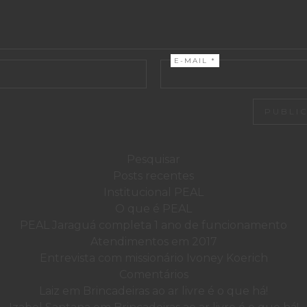
E-MAIL
*
Posts recentes
Institucional PEAL
O que é PEAL
PEAL Jaraguá completa 1 ano de funcionamento
Atendimentos em 2017
Entrevista com missionário Ivoney Koerich
Comentários
Laiz
em
Brincadeiras ao ar livre é o que há!