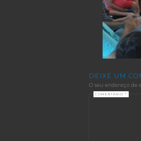
DEIXE UM C
O seu endereço de e
COMENTÁRIO
*