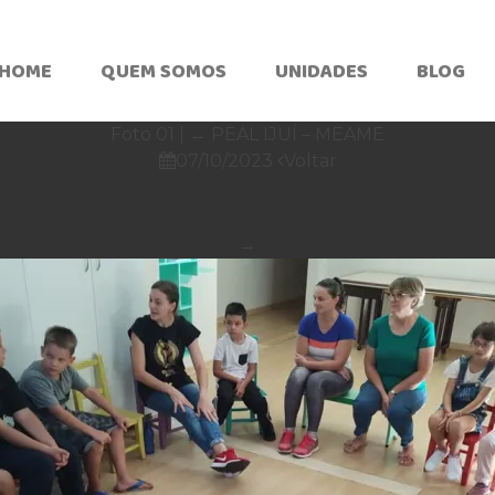
HOME
QUEM SOMOS
UNIDADES
BLOG
Foto 01
|
←
PEAL IJUÍ – MEAME
07/10/2023
Voltar


→