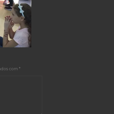
cados com
*