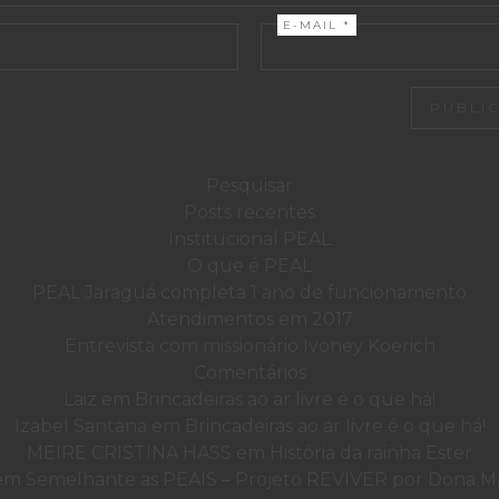
E-MAIL
*
Posts recentes
Institucional PEAL
O que é PEAL
PEAL Jaraguá completa 1 ano de funcionamento
Atendimentos em 2017
Entrevista com missionário Ivoney Koerich
Comentários
Laiz
em
Brincadeiras ao ar livre é o que há!
Izabel Santana
em
Brincadeiras ao ar livre é o que há!
MEIRE CRISTINA HASS
em
História da rainha Ester
em
Semelhante as PEAIS – Projeto REVIVER por Dona Mar