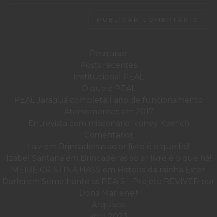
Pesquisar
por:
Posts recentes
Institucional PEAL
O que é PEAL
PEAL Jaraguá completa 1 ano de funcionamento
Atendimentos em 2017
Entrevista com missionário Ivoney Koerich
Comentários
Laiz
em
Brincadeiras ao ar livre é o que há!
Izabel Santana
em
Brincadeiras ao ar livre é o que há!
MEIRE CRISTINA HASS
em
História da rainha Ester
Darlei
em
Semelhante as PEAIS – Projeto REVIVER por
Dona Marlene!!!
Arquivos
abril 2023