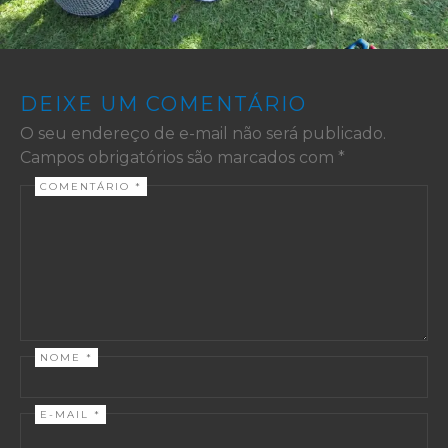
DEIXE UM COMENTÁRIO
O seu endereço de e-mail não será publicado.
Campos obrigatórios são marcados com
*
COMENTÁRIO
*
NOME
*
E-MAIL
*