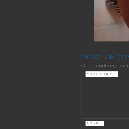
DEIXE UM C
O seu endereço de e
COMENTÁRIO
*
NOME
*