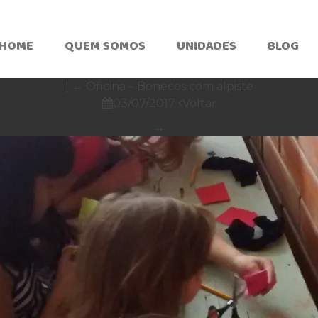
HOME
QUEM SOMOS
UNIDADES
BLOG
|
←
Oficina – Bonecos com alpiste
03/07/2017
Voltar


→