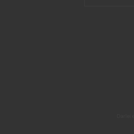
Pesquisar
por:
Darlei