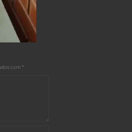
cados com
*